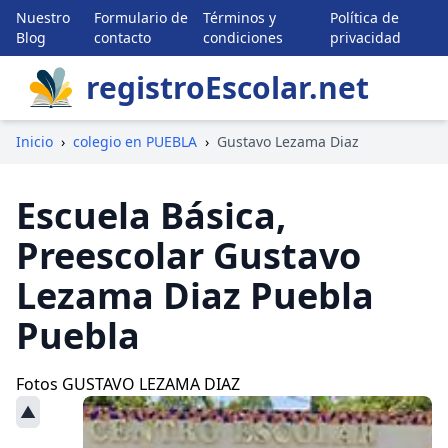
Nuestro
Formulario de
Términos y
Política de
Blog
contacto
condiciones
privacidad
registroEscolar.net
Inicio
›
colegio en PUEBLA
›
Gustavo Lezama Diaz
Escuela Básica,
Preescolar Gustavo
Lezama Diaz Puebla
Puebla
Fotos GUSTAVO LEZAMA DIAZ
▲