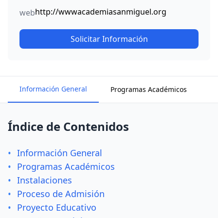
http://wwwacademiasanmiguel.org
web
Solicitar Información
Información General
Programas Académicos
In
Índice de Contenidos
•
Información General
•
Programas Académicos
•
Instalaciones
•
Proceso de Admisión
•
Proyecto Educativo