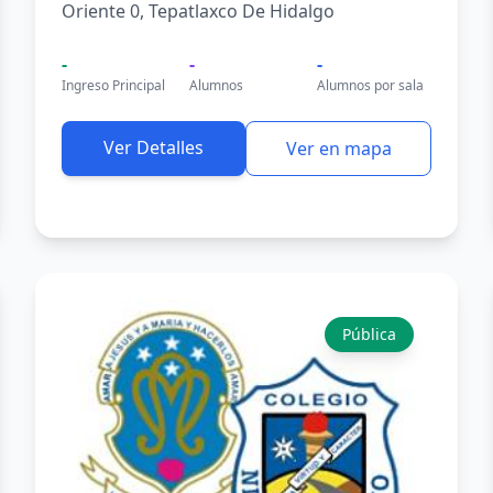
Oriente 0, Tepatlaxco De Hidalgo
-
-
-
Ingreso Principal
Alumnos
Alumnos por sala
Ver Detalles
Ver en mapa
Pública