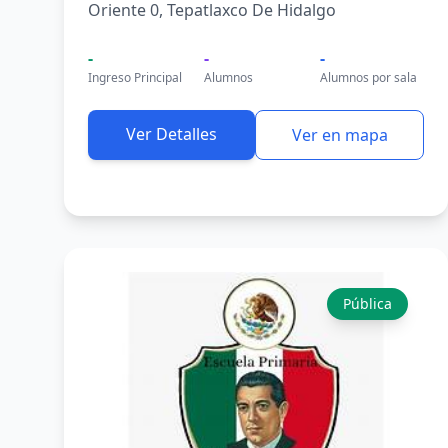
Oriente 0, Tepatlaxco De Hidalgo
-
-
-
Ingreso Principal
Alumnos
Alumnos por sala
Ver Detalles
Ver en mapa
Pública