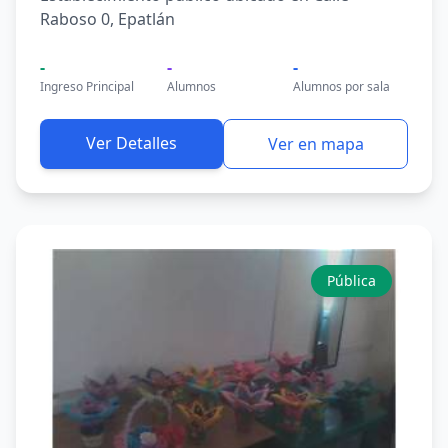
Raboso 0, Epatlán
-
-
-
Ingreso Principal
Alumnos
Alumnos por sala
Ver Detalles
Ver en mapa
Pública