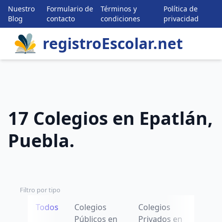
Nuestro
Formulario de
Términos y
Política de
Blog
contacto
condiciones
privacidad
registroEscolar.net
17 Colegios en Epatlán,
Puebla.
Filtro por tipo
Todos
Colegios
Colegios
Públicos en
Privados en