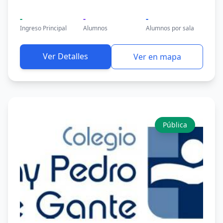
-
-
-
Ingreso Principal
Alumnos
Alumnos por sala
Ver Detalles
Ver en mapa
Pública