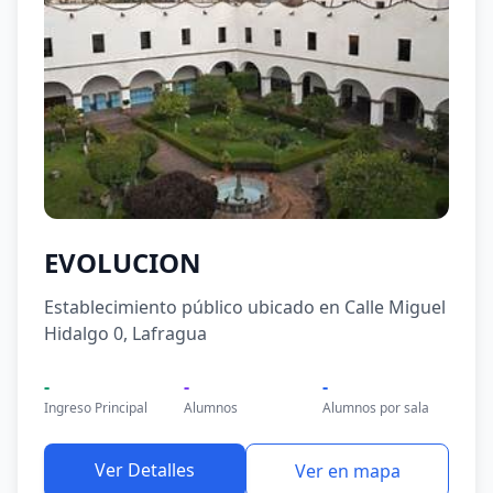
EVOLUCION
Establecimiento público ubicado en Calle Miguel
Hidalgo 0, Lafragua
-
-
-
Ingreso Principal
Alumnos
Alumnos por sala
Ver Detalles
Ver en mapa