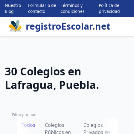
Nuestro
Formulario de
Términos y
Política de
Blog
contacto
condiciones
privacidad
registroEscolar.net
30 Colegios en
Lafragua, Puebla.
Filtro por tipo
Todos
Colegios
Colegios
Públicos en
Privados en