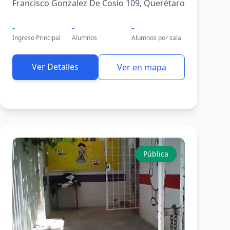
Francisco Gonzalez De Cosio 109, Querétaro
-
-
-
Ingreso Principal
Alumnos
Alumnos por sala
Ver Detalles
Ver en mapa
Pública