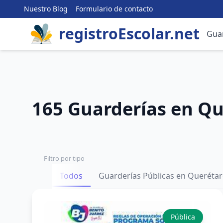
Nuestro Blog
Formulario de contacto
registroEscolar.net
Gua
165 Guarderías en Qu
Filtro por tipo
Todos
Guarderías Públicas en Queréta
Pública