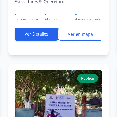
Estibadores 9, Querétaro
-
-
-
Ingreso Principal
Alumnos
Alumnos por sala
Ver Detalles
Ver en mapa
Pública