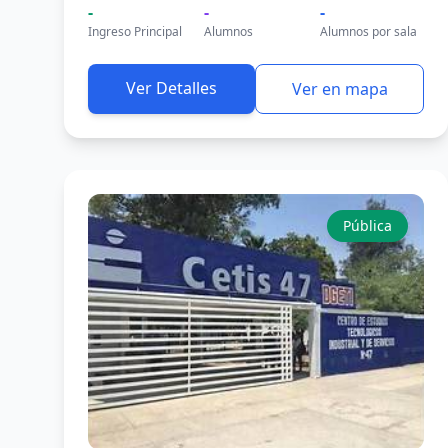
-
-
-
Ingreso Principal
Alumnos
Alumnos por sala
Ver Detalles
Ver en mapa
Pública