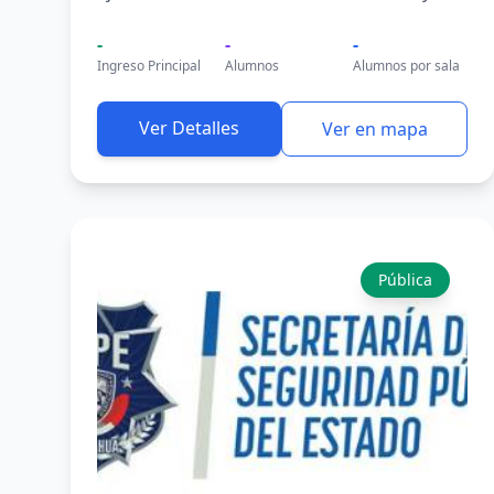
-
-
-
Ingreso Principal
Alumnos
Alumnos por sala
Ver Detalles
Ver en mapa
Pública