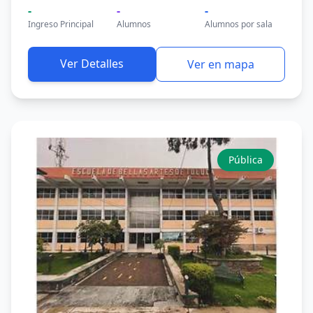
-
-
-
Ingreso Principal
Alumnos
Alumnos por sala
Ver Detalles
Ver en mapa
Pública