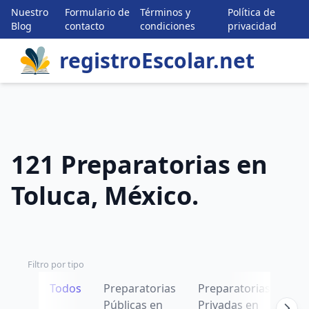
Nuestro
Formulario de
Términos y
Política de
Blog
contacto
condiciones
privacidad
registroEscolar.net
121 Preparatorias en
Toluca, México.
Filtro por tipo
Todos
Preparatorias
Preparatorias
Públicas en
Privadas en